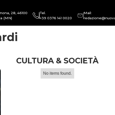
mona, 28, 46100
Tel.
Mail:
a (MN)
+39 0376 141 0020
redazione@nuova
rdi
CULTURA & SOCIETÀ
No items found.