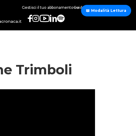
Gestisci il tuo abbonamento
Guida abbonamento
📖 Modalità Lettura
cronaca.it
ne Trimboli