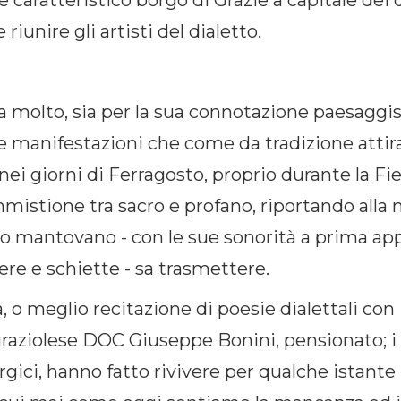
e caratteristico borgo di Grazie a capitale dei
iunire gli artisti del dialetto.
resta molto, sia per la sua connotazione paesaggi
le manifestazioni che come da tradizione attir
è nei giorni di Ferragosto, proprio durante la F
istione tra sacro e profano, riportando alla 
etto mantovano - con le sue sonorità a prima ap
ere e schiette - sa trasmettere.
a, o meglio recitazione di poesie dialettali co
graziolese DOC Giuseppe Bonini, pensionato; i t
rgici, hanno fatto rivivere per qualche istant