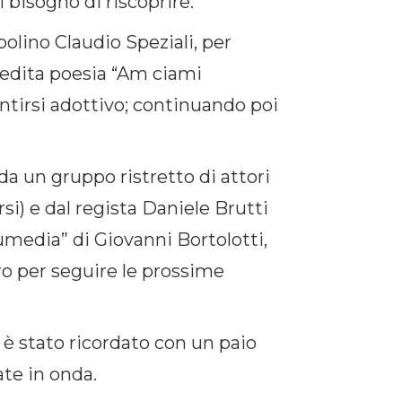
 bisogno di riscoprire.
olino Claudio Speziali, per
inedita poesia “Am ciami
sentirsi adottivo; continuando poi
a un gruppo ristretto di attori
si) e dal regista Daniele Brutti
media” di Giovanni Bortolotti,
tro per seguire le prossime
è stato ricordato con un paio
ate in onda.