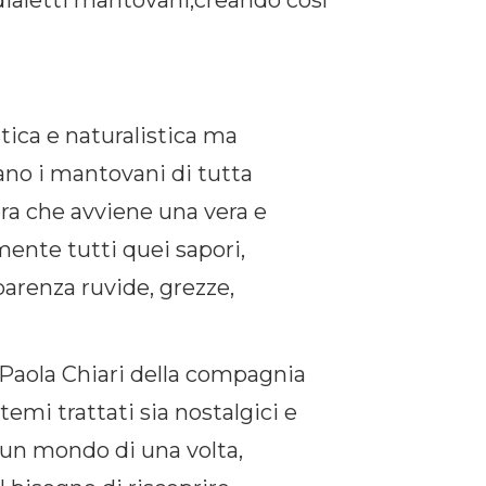
 dialetti mantovani,creando così
stica e naturalistica ma
ano i mantovani di tutta
iera che avviene una vera e
mente tutti quei sapori,
parenza ruvide, grezze,
n Paola Chiari della compagnia
emi trattati sia nostalgici e
e un mondo di una volta,