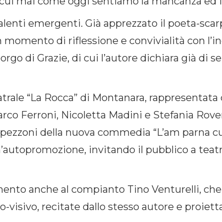
 cui mai come oggi sentiamo la mancanza ed il
lenti emergenti. Già apprezzato il poeta-scarp
n momento di riflessione e convivialità con l’
rgo di Grazie, di cui l’autore dichiara già di 
trale “La Rocca” di Montanara, rappresentata d
arco Ferroni, Nicoletta Madini e Stefania Rover
spezzoni della nuova commedia “L’am parna cu
 un’autopromozione, invitando il pubblico a tea
nto anche al compianto Tino Venturelli, che 
-visivo, recitate dallo stesso autore e proiett